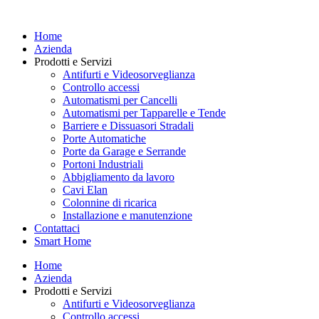
Vai
al
Home
contenuto
Azienda
Prodotti e Servizi
Antifurti e Videosorveglianza
Controllo accessi
Automatismi per Cancelli
Automatismi per Tapparelle e Tende
Barriere e Dissuasori Stradali
Porte Automatiche
Porte da Garage e Serrande
Portoni Industriali
Abbigliamento da lavoro
Cavi Elan
Colonnine di ricarica
Installazione e manutenzione
Contattaci
Smart Home
Home
Azienda
Prodotti e Servizi
Antifurti e Videosorveglianza
Controllo accessi