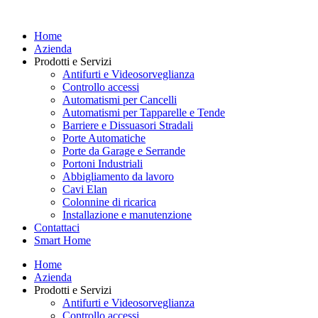
Vai
al
Home
contenuto
Azienda
Prodotti e Servizi
Antifurti e Videosorveglianza
Controllo accessi
Automatismi per Cancelli
Automatismi per Tapparelle e Tende
Barriere e Dissuasori Stradali
Porte Automatiche
Porte da Garage e Serrande
Portoni Industriali
Abbigliamento da lavoro
Cavi Elan
Colonnine di ricarica
Installazione e manutenzione
Contattaci
Smart Home
Home
Azienda
Prodotti e Servizi
Antifurti e Videosorveglianza
Controllo accessi