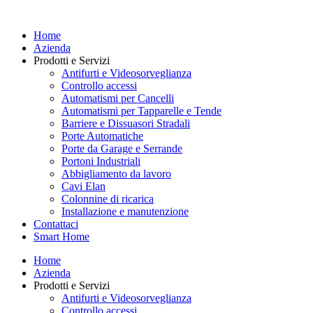
Vai
al
Home
contenuto
Azienda
Prodotti e Servizi
Antifurti e Videosorveglianza
Controllo accessi
Automatismi per Cancelli
Automatismi per Tapparelle e Tende
Barriere e Dissuasori Stradali
Porte Automatiche
Porte da Garage e Serrande
Portoni Industriali
Abbigliamento da lavoro
Cavi Elan
Colonnine di ricarica
Installazione e manutenzione
Contattaci
Smart Home
Home
Azienda
Prodotti e Servizi
Antifurti e Videosorveglianza
Controllo accessi